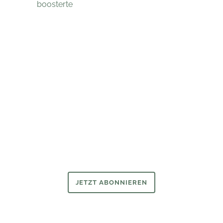
boosterte
Newsletter
Wer ihn hat, hat mehr vom Wirtschaftsarchiv.
Bleiben Sie mit unserem Newsletter auf dem Laufenden.
JETZT ABONNIEREN