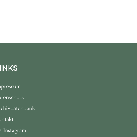
INKS
mpressum
atenschutz
rchivdatenbank
ontakt
Instagram