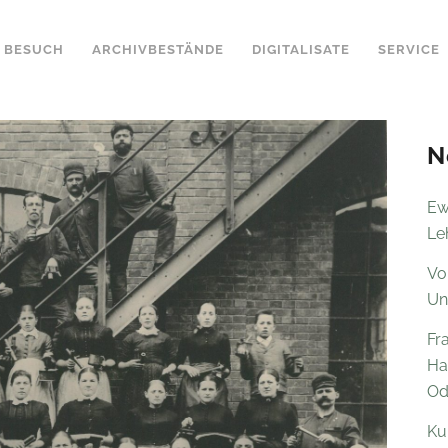
BESUCH
ARCHIVBESTÄNDE
DIGITALISATE
SERVICE
N
Ew
Le
Vo
Un
Fr
Ha
Od
Ku