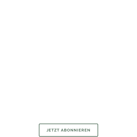
Newsletter
Wer ihn hat, hat mehr vom Wirtschaftsarchiv.
Bleiben Sie mit unserem Newsletter auf dem Laufenden.
JETZT ABONNIEREN