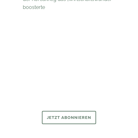
boosterte
Newsletter
Wer ihn hat, hat mehr vom Wirtschaftsarchiv.
Bleiben Sie mit unserem Newsletter auf dem Laufenden.
JETZT ABONNIEREN