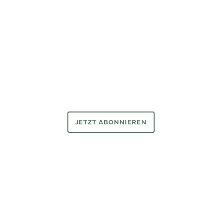
Newsletter
Wer ihn hat, hat mehr vom Wirtschaftsarchiv.
Bleiben Sie mit unserem Newsletter auf dem Laufenden.
JETZT ABONNIEREN